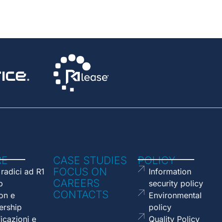
RE
CASE STUDIES
POLICY
FOCUS ON
 radici ad R1
Information
CAREERS
p
security policy
CONTACTS
on e
Environmental
ership
policy
ficazioni e
Quality Policy