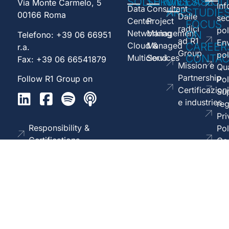
SOLUTIONS
SERVICES
WE
CASE
POL
Via Monte Carmelo, 5
Inf
Data
Consultant
ARE
STUDIE
00166 Roma
Dalle
sec
Center
Project
FOCUS
radici
pol
Networking
Management
ON
Telefono: +39 06 66951
ad R1
En
Cloud &
Managed
CAREER
r.a.
Group
pol
CONTAC
Multicloud
Services
Fax: +39 06 66541879
Mission e
Qua
Partnership
Follow R1 Group on
Pol
Certificazioni
Sup
e industries
reg
Pri
Responsibility &
Pol
Certifications
Co
Pol
Hea
an
saf
pol
UNI
UNI
Cribis
UNI
Rating
UNI
UNI
CEI
EN
Prime
EN
legalità
EN
EN
EN
ISO
Company
ISO
°°++
ISO
ISO