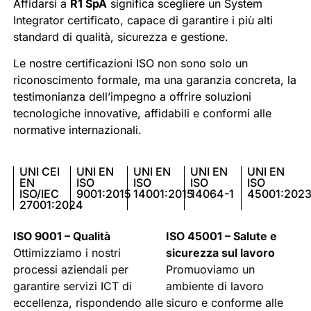
Affidarsi a
R1 SpA
significa scegliere un System
Integrator certificato, capace di garantire i più alti
standard di qualità, sicurezza e gestione.
Le nostre certificazioni ISO non sono solo un
riconoscimento formale, ma una garanzia concreta, la
testimonianza dell’impegno a offrire soluzioni
tecnologiche innovative, affidabili e conformi alle
normative internazionali.
UNI CEI
UNI EN
UNI EN
UNI EN
UNI EN
EN
ISO
ISO
ISO
ISO
ISO/IEC
9001:2015
14001:2015
14064-1
45001:202
27001:2024
ISO 9001 – Qualità
ISO 45001 – Salute e
Ottimizziamo i nostri
sicurezza sul lavoro
processi aziendali per
Promuoviamo un
garantire servizi ICT di
ambiente di lavoro
eccellenza, rispondendo alle
sicuro e conforme alle