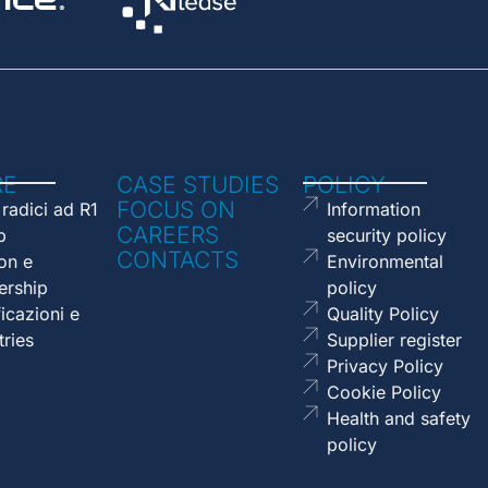
RE
CASE STUDIES
POLICY
FOCUS ON
 radici ad R1
Information
CAREERS
p
security policy
CONTACTS
on e
Environmental
ership
policy
ficazioni e
Quality Policy
tries
Supplier register
Privacy Policy
Cookie Policy
Health and safety
policy