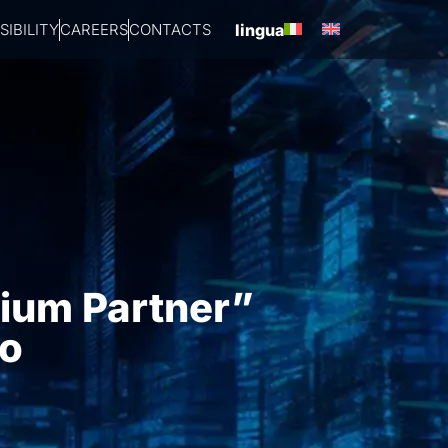
IBILITY
CAREERS
CONTACTS
lingua
mium Partner”
io