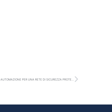
R1 S.P.A. E IPFABRIC: VISIBILITÀ TOTALE E AUTOMAZIONE PER UNA RETE DI SICUREZZA PROTETTIVA