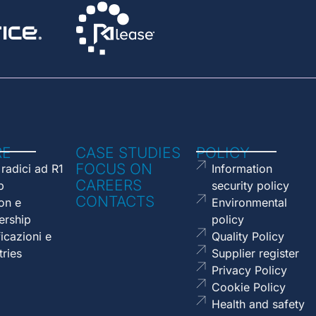
RE
CASE STUDIES
POLICY
FOCUS ON
 radici ad R1
Information
CAREERS
p
security policy
CONTACTS
on e
Environmental
ership
policy
ficazioni e
Quality Policy
tries
Supplier register
Privacy Policy
Cookie Policy
Health and safety