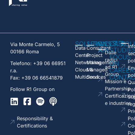
SOLUTIONS
SERVICES
WE
CASE
POL
Via Monte Carmelo, 5
Inf
Data
Consultant
ARE
STUDIE
00166 Roma
Dalle
sec
Center
Project
FOCUS
radici
pol
Networking
Management
ON
Telefono: +39 06 66951
ad R1
En
Cloud &
Managed
CAREER
r.a.
Group
pol
CONTAC
Multicloud
Services
Fax: +39 06 66541879
Mission e
Qua
Partnership
Follow R1 Group on
Pol
Certificazioni
Sup
e industries
reg
Pri
Responsibility &
Pol
Certifications
Co
Pol