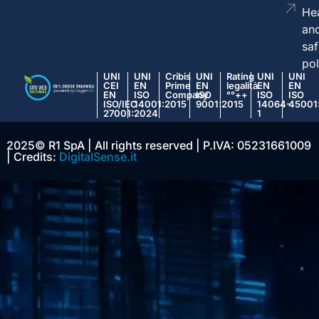
Hea
an
saf
pol
UNI
UNI
Cribis
UNI
Rating
UNI
UNI
CEI
EN
Prime
EN
legalità
EN
EN
EN
ISO
Company
ISO
°°++
ISO
ISO
ISO/IEC
14001:2015
9001:2015
14064-
45001
27001:2024
1
2025© R1 SpA | All rights reserved | P.IVA: 05231661009
| Credits:
DigitalSense.it