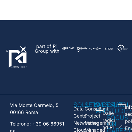
part of R1
Group with
SOLUTIONS
SERVICES
WE
CASE
POL
Via Monte Carmelo, 5
Inf
Data
Consultant
ARE
STUDIE
00166 Roma
Dalle
sec
Center
Project
FOCUS
radici
pol
Networking
Management
ON
Telefono: +39 06 66951
ad R1
En
Cloud &
Managed
CAREER
r.a.