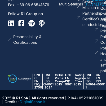
Group
pol
CONTAC
Multicloud
Services
Fax: +39 06 66541879
Mission e
Qua
Partnership
Follow R1 Group on
Pol
Certificazioni
Sup
e industries
reg
Pri
Responsibility &
Pol
Certifications
Co
Pol
Hea
an
saf
pol
UNI
UNI
Cribis
UNI
Rating
UNI
UNI
CEI
EN
Prime
EN
legalità
EN
EN
EN
ISO
Company
ISO
°°++
ISO
ISO
ISO/IEC
14001:2015
9001:2015
14064-
45001
27001:2024
1
2025© R1 SpA | All rights reserved | P.IVA: 05231661009
| Credits:
DigitalSense.it